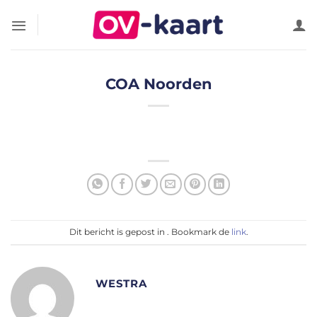
Ga
naar
inhoud
COA Noorden
Dit bericht is gepost in . Bookmark de
link
.
WESTRA