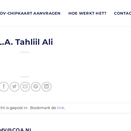
OV-CHIPKAART AANVRAGEN
HOE WERKT HET?
CONTA
L.A. Tahliil Ali
cht is gepost in . Bookmark de
link
.
MV@COA.NL