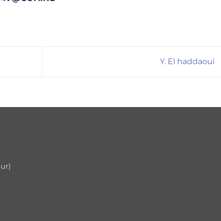
Y. El haddaoui
uur)