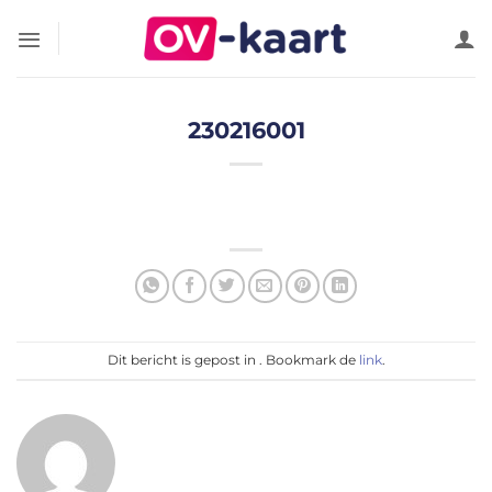
Ga
naar
inhoud
230216001
Dit bericht is gepost in . Bookmark de
link
.