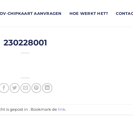
OV-CHIPKAART AANVRAGEN
HOE WERKT HET?
CONTA
230228001
cht is gepost in . Bookmark de
link
.