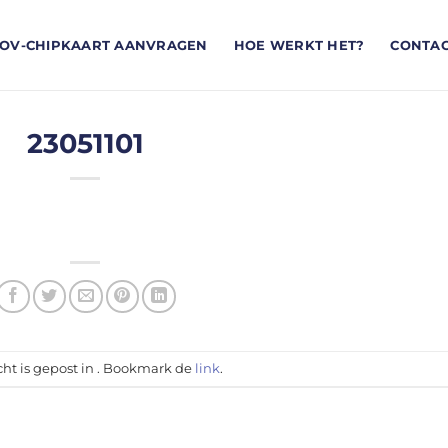
OV-CHIPKAART AANVRAGEN
HOE WERKT HET?
CONTA
23051101
cht is gepost in . Bookmark de
link
.