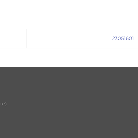
23051601
uur)