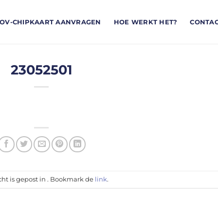
OV-CHIPKAART AANVRAGEN
HOE WERKT HET?
CONTA
23052501
cht is gepost in . Bookmark de
link
.