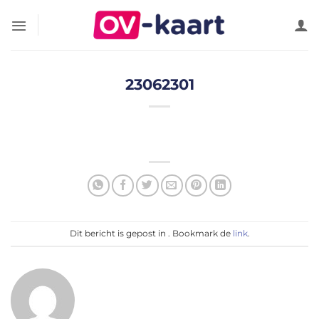
Ga
naar
inhoud
23062301
Dit bericht is gepost in . Bookmark de
link
.