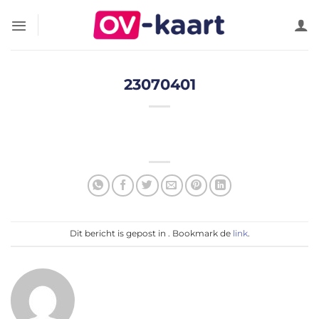
Ga
naar
inhoud
23070401
Dit bericht is gepost in . Bookmark de
link
.