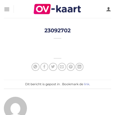
Ga
naar
inhoud
23092702
Dit bericht is gepost in . Bookmark de
link
.