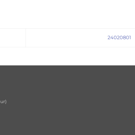
24020801
uur)