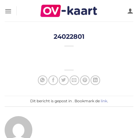
Ga
naar
inhoud
24022801
Dit bericht is gepost in . Bookmark de
link
.