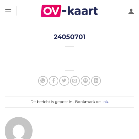
Ga
naar
inhoud
24050701
Dit bericht is gepost in . Bookmark de
link
.