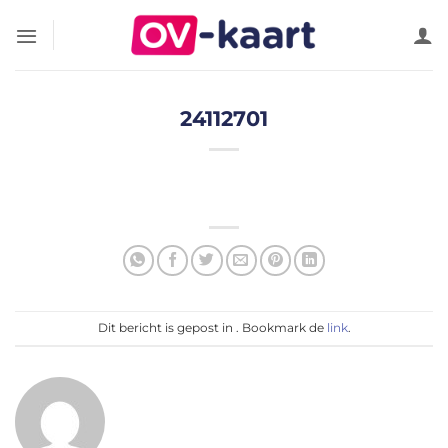
Ga
naar
inhoud
24112701
Dit bericht is gepost in . Bookmark de
link
.