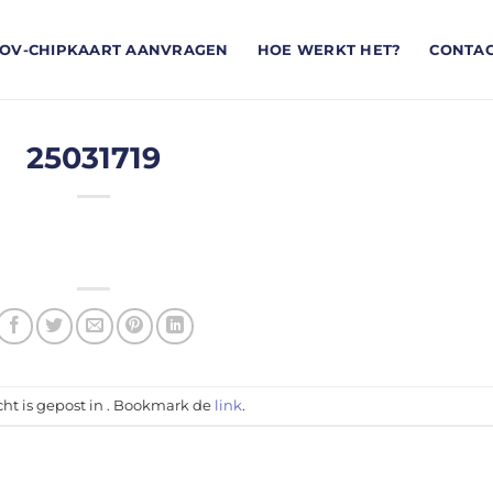
OV-CHIPKAART AANVRAGEN
HOE WERKT HET?
CONTA
25031719
cht is gepost in . Bookmark de
link
.