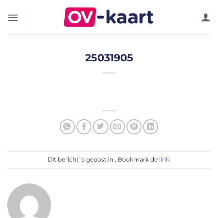
Ga
naar
inhoud
25031905
Dit bericht is gepost in . Bookmark de
link
.