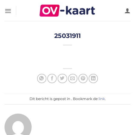
Ga
naar
inhoud
25031911
Dit bericht is gepost in . Bookmark de
link
.