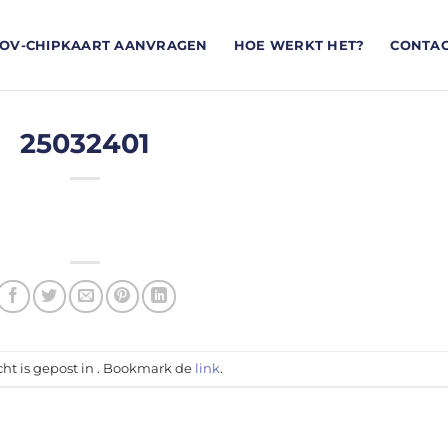
OV-CHIPKAART AANVRAGEN
HOE WERKT HET?
CONTA
25032401
cht is gepost in . Bookmark de
link
.