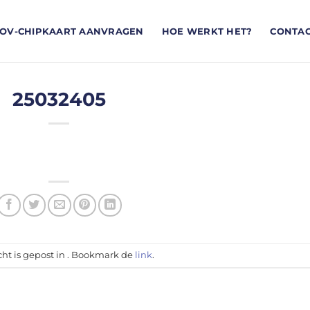
OV-CHIPKAART AANVRAGEN
HOE WERKT HET?
CONTA
25032405
cht is gepost in . Bookmark de
link
.