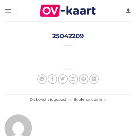
Ga
naar
inhoud
25042209
Dit bericht is gepost in . Bookmark de
link
.