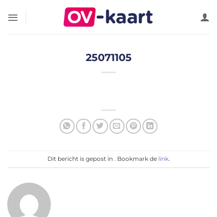
Ga
naar
inhoud
25071105
Dit bericht is gepost in . Bookmark de
link
.