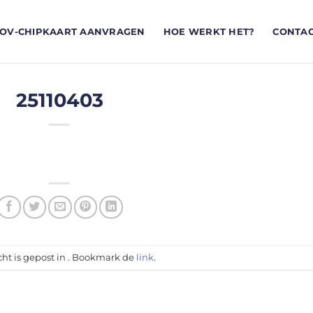
OV-CHIPKAART AANVRAGEN
HOE WERKT HET?
CONTA
25110403
cht is gepost in . Bookmark de
link
.