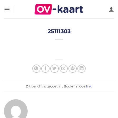
Ga
naar
inhoud
25111303
Dit bericht is gepost in . Bookmark de
link
.