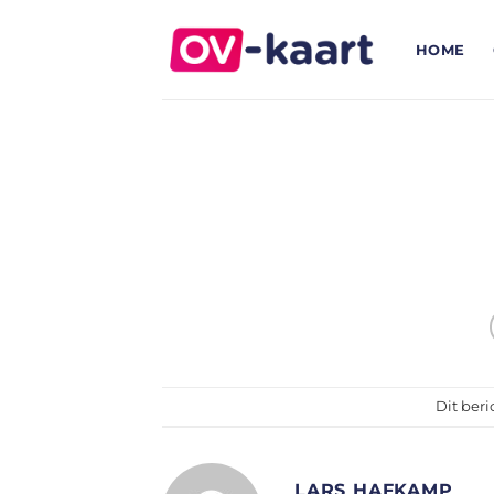
Ga
naar
HOME
inhoud
Dit beri
LARS HAFKAMP