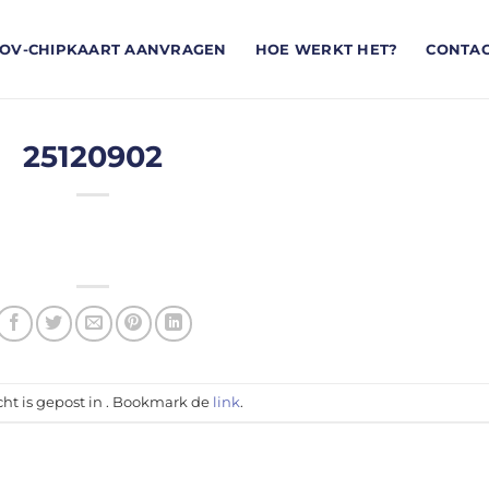
OV-CHIPKAART AANVRAGEN
HOE WERKT HET?
CONTA
25120902
cht is gepost in . Bookmark de
link
.