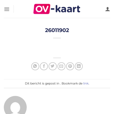
Ga
naar
inhoud
26011902
Dit bericht is gepost in . Bookmark de
link
.