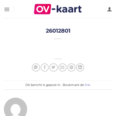
Ga
naar
inhoud
26012801
Dit bericht is gepost in . Bookmark de
link
.