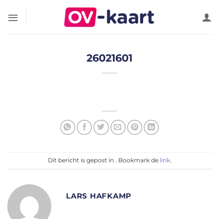
Ga
naar
inhoud
26021601
Dit bericht is gepost in . Bookmark de
link
.
LARS HAFKAMP