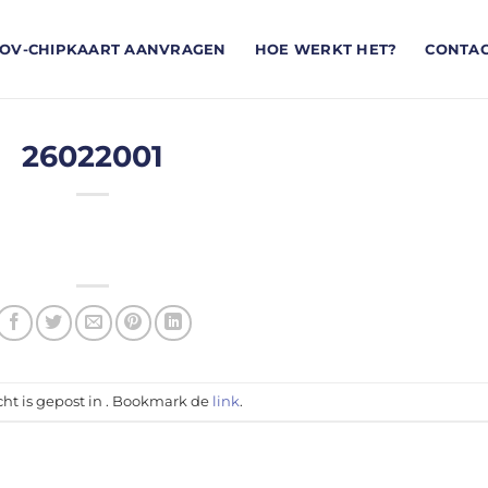
OV-CHIPKAART AANVRAGEN
HOE WERKT HET?
CONTA
26022001
cht is gepost in . Bookmark de
link
.