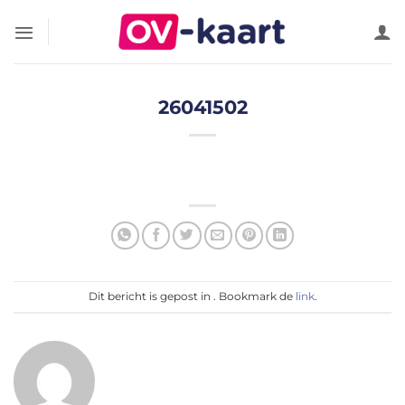
Ga
naar
inhoud
26041502
Dit bericht is gepost in . Bookmark de
link
.