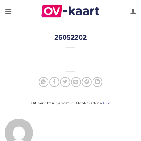
Ga
naar
inhoud
26052202
Dit bericht is gepost in . Bookmark de
link
.