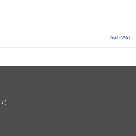
26052801
uur)