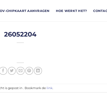
OV-CHIPKAART AANVRAGEN
HOE WERKT HET?
CONTA
26052204
cht is gepost in . Bookmark de
link
.