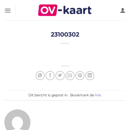
Ga
naar
inhoud
23100302
Dit bericht is gepost in . Bookmark de
link
.