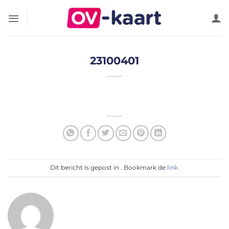
Ga
naar
inhoud
23100401
Dit bericht is gepost in . Bookmark de
link
.